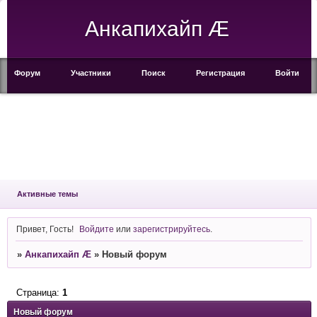
Анкапихайп Æ
Форум
Участники
Поиск
Регистрация
Войти
Активные темы
Привет, Гость!
Войдите
или
зарегистрируйтесь
.
»
Анкапихайп Æ
»
Новый форум
Страница:
1
Новый форум