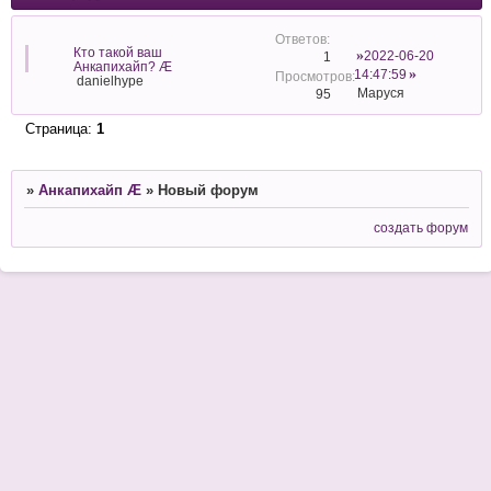
Кто такой ваш
2022-06-20
1
Анкапихайп? Æ
14:47:59
danielhype
Маруся
95
Страница:
1
»
Анкапихайп Æ
»
Новый форум
создать форум